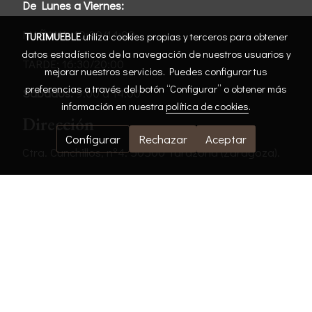
De Lunes a Viernes:
MAÑANA: 10:00/14:00
TURIMUEBLE
utiliza cookies propias y terceros para obtener
datos estadísticos de la navegación de nuestros usuarios y
TARDE: 16:30/20:00
mejorar nuestros servicios. Puedes configurar tus
preferencias a través del botón “Configurar” o obtener más
Sábados:
9:00 a 14:00
información en nuestra
política de cookies
.
Dirección
Configurar
Rechazar
Aceptar
Ctra. Cunchillos, nº4. 50500 Tarazona (Zaragoza).
Contacto
turimuebletarazona@hotmail.com
ENVIAR